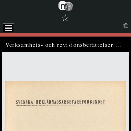
☆
Hoppa till nedladdningar och alternativa format
Media Viewer
Verksamhets- och revisionsberättelser för år 1936