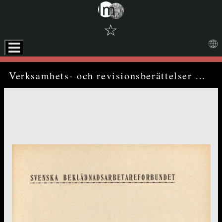
☆
Skip to downloads and alternative formats
Media Viewer
Verksamhets- och revisionsberättelser för år 1936