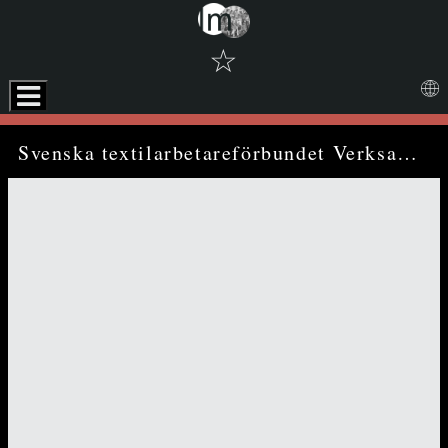
☆
Skip to downloads and alternative formats
Media Viewer
Svenska textilarbetareförbundet Verksamhets- och revisionsberättelser år 1921