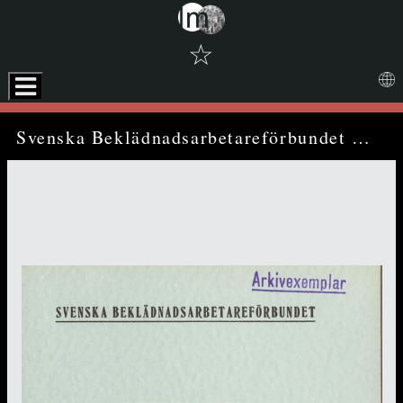
☆
Skip to downloads and alternative formats
Media Viewer
Svenska Beklädnadsarbetareförbundet Verksamhets- och Revisionsberättelser för år 1947