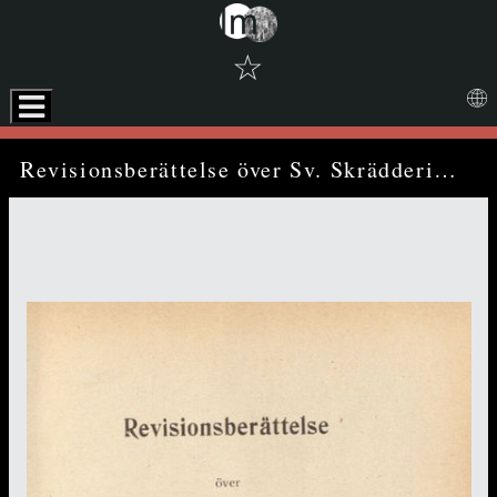
☆
Skip to downloads and alternative formats
Media Viewer
Revisionsberättelse över Sv. Skrädderiarbetareförbundets räkenskaper och förvaltning för tiden 1 jan.-31 dec. 1912