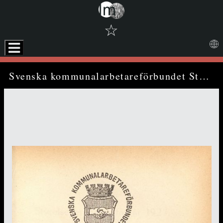
☆
Skip to downloads and alternative formats
Media Viewer
Svenska kommunalarbetareförbundet Styrelse- och revisionsberättelse 1927