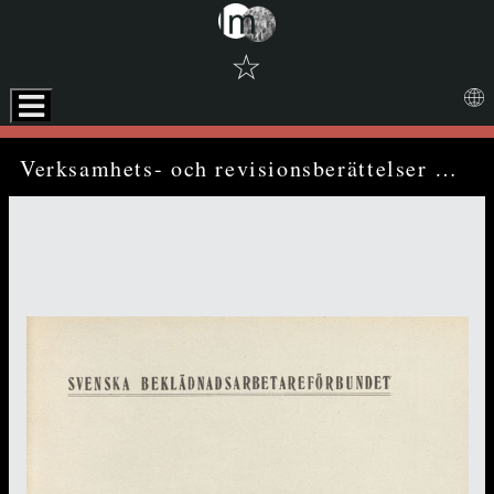
☆
Skip to downloads and alternative formats
Media Viewer
Verksamhets- och revisionsberättelser för år 1930