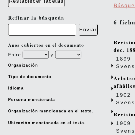
Restablecer facetas
Búsque
Refinar la búsqueda
6 fich
Enviar
Revisio
Años cubiertos en el documento
dec. 18
Entre
y
1899
Organización
Svens
Tipo de documento
Arbetso
afhålle
Idioma
1902
Persona mencionada
Svens
Organización mencionada en el texto.
Revisio
Ubicación mencionada en el texto.
1909
Svens