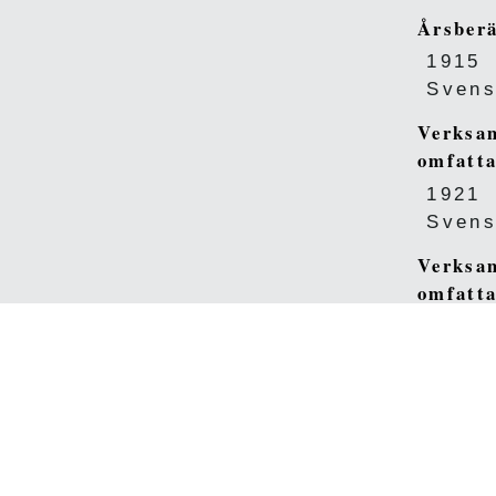
Årsberä
1915
Svens
Verksam
omfatta
1921
Svens
Verksam
omfatta
1922
Svens