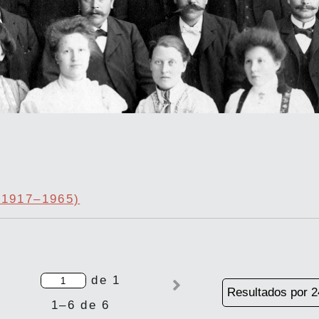
(1917–1965)
de 1
1–6 de 6