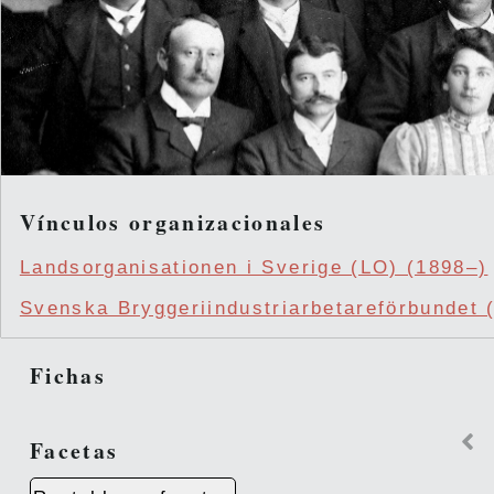
Vínculos organizacionales
Landsorganisationen i Sverige (LO) (1898–)
Svenska Bryggeriindustriarbetareförbundet 
Fichas
Facetas